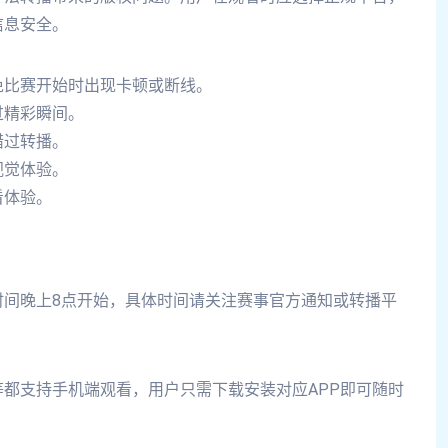
信息安全。
免比赛开始时出现卡顿或断线。
过精彩瞬间。
错过转播。
视觉体验。
看体验。
时间晚上8点开始，具体时间请关注赛事官方通知或转播平
？
都支持手机端观看，用户只需下载安装对应APP即可随时