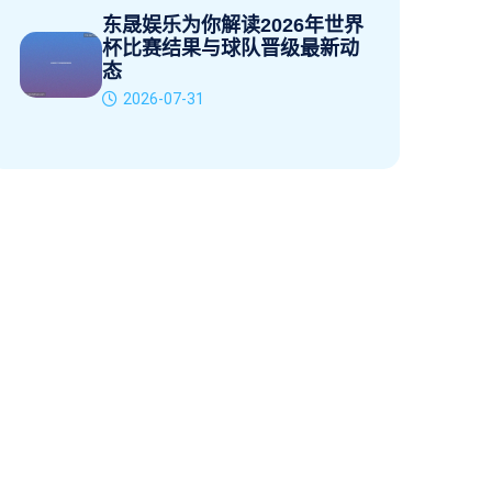
东晟娱乐为你解读2026年世界
杯比赛结果与球队晋级最新动
态
2026-07-31