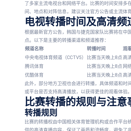
了多家主流电视台和网络平台。比赛的时间安排多
间、地点和对阵信息，建议关注官方公告或主流体
电视转播时间及高清频
根据最新官方公告，韩国与捷克国家队比赛将在中
点。以下是主要的转播渠道和频道推荐：
频道名称
转播时间
观
中央电视体育频道（CCTV5）
比赛当天晚上8点
高
腾讯体育
比赛当天晚上8点
网
优酷体育
比赛当天晚上8点
高
此外，部分地方卫视也会进行转播，具体频道和时
或平台是否支持高清播放，以获得更佳的观看体验
比赛转播的规则与注意
转播规则
比赛的转播权由中国相关体育管理机构或合作平台
供的高清直播内容，保证了画质和流畅度，避免了