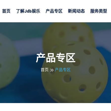
首页
了解
Jdb娱乐
产品专区
新闻动态
服务类型
产品专区
首页
产品专区