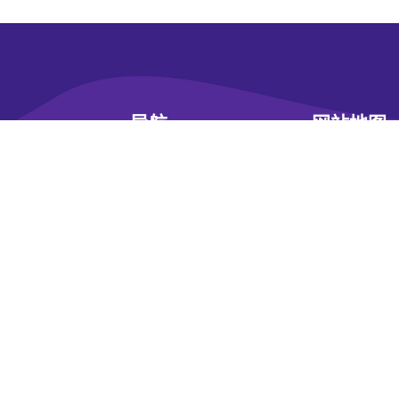
导航
网站地图
了解
jdb娱乐
SiteMap
，一起来感
产品专区
我们一
新闻动态
在线服
服务类型
联系
jdb娱乐滚球盘
ribe