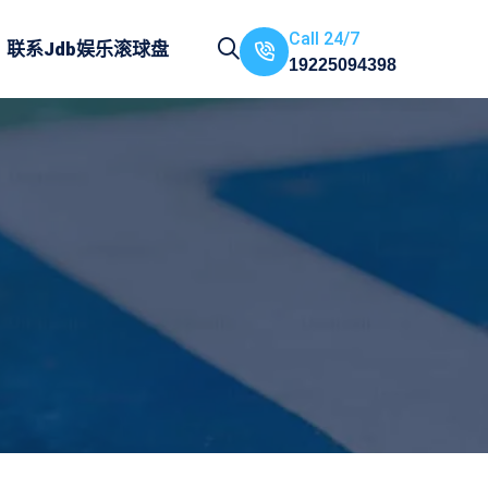
Call 24/7
联系
Jdb娱乐滚球盘
19225094398