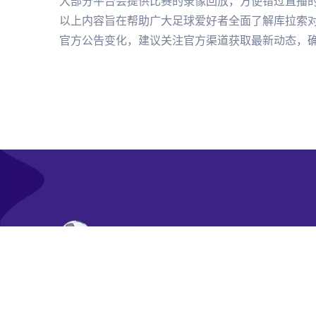
大部分平台会提供比赛的录像回放，方便错过直播
以上内容旨在帮助广大足球爱好者全面了解库拉索
官方公告变化，建议关注官方渠道获取最新动态，
jdb娱乐 - (中国)广元jdb娱乐控股有限公司欢迎您
受jdb娱乐网站app带来的快乐！欢迎来到jdb娱乐和
起体验jdb娱乐滚球盘、jdb娱乐手机网址最优质的