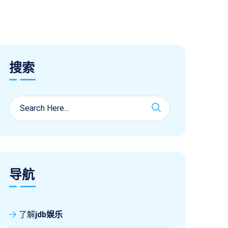
搜索
导航
了解
jdb娱乐