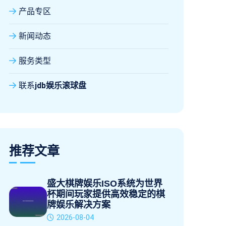
产品专区
新闻动态
服务类型
联系
jdb娱乐滚球盘
推荐文章
盛大棋牌娱乐ISO系统为世界
杯期间玩家提供高效稳定的棋
牌娱乐解决方案
2026-08-04