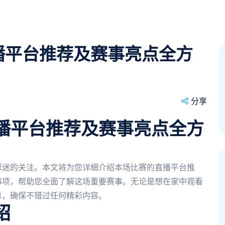
播平台推荐及赛事亮点全方
分享
播平台推荐及赛事亮点全方
球迷的关注。本文将为您详细介绍本场比赛的直播平台推
事项，帮助您全面了解这场重要赛事。无论是想在家中观看
息，确保不错过任何精彩内容。
绍