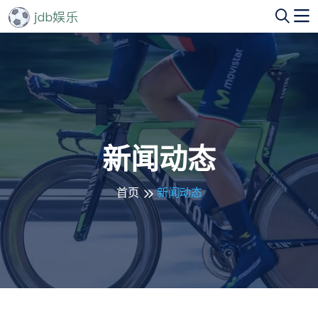
新闻动态
首页
新闻动态