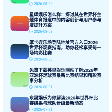
2026-08-04
星辉娱乐怎么样：探讨其在世界杯主
题体育报道中的内容创新与用户参与
度提升方案
2026-08-03
摩卡娱乐场登陆地址官方入口2026
世界杯观赛指南，助你轻松享受每一
场精彩比赛
2026-08-03
免费下载英皇娱乐网站了解2026年
亚洲杯足球赛最新比赛结果和精彩赛
事分析
2026-08-01
东晟娱乐为你解读2026年世界杯比
赛结果与球队晋级最新动态
2026-07-31