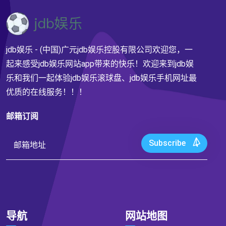
jdb娱乐 - (中国)广元jdb娱乐控股有限公司欢迎您，一
起来感受jdb娱乐网站app带来的快乐！欢迎来到jdb娱
乐和我们一起体验jdb娱乐滚球盘、jdb娱乐手机网址最
优质的在线服务！！！
邮箱订阅
Subscribe
导航
网站地图