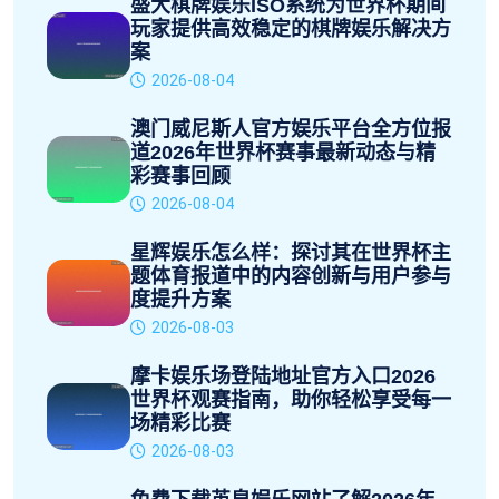
盛大棋牌娱乐ISO系统为世界杯期间
玩家提供高效稳定的棋牌娱乐解决方
案
2026-08-04
澳门威尼斯人官方娱乐平台全方位报
道2026年世界杯赛事最新动态与精
彩赛事回顾
2026-08-04
星辉娱乐怎么样：探讨其在世界杯主
题体育报道中的内容创新与用户参与
度提升方案
2026-08-03
摩卡娱乐场登陆地址官方入口2026
世界杯观赛指南，助你轻松享受每一
场精彩比赛
2026-08-03