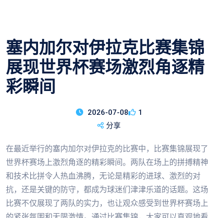
塞内加尔对伊拉克比赛集锦
展现世界杯赛场激烈角逐精
彩瞬间
2026-07-08
1
分享
在最近举行的塞内加尔对伊拉克的比赛中，比赛集锦展现了
世界杯赛场上激烈角逐的精彩瞬间。两队在场上的拼搏精神
和技术比拼令人热血沸腾，无论是精彩的进球、激烈的对
抗，还是关键的防守，都成为球迷们津津乐道的话题。这场
比赛不仅展现了两队的实力，也让观众感受到世界杯赛场上
的紧张氛围和无限激情。通过比赛集锦，大家可以直观地看