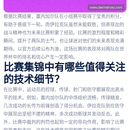
根据比赛结果，塞内加尔队在小组赛中取得了宝贵的积分，
有助于晋级下一轮。而伊拉克队虽然未能取胜，但表现出的
战斗精神也为未来比赛积累了经验。比赛的激烈程度和精彩
瞬间，提升了两队的士气，也让球迷对他们的未来表现充满
期待。以官方后续公布为准，这场比赛的表现将对两队在世
界杯中的排名和信心产生一定影响。
比赛集锦中有哪些值得关注
的技术细节？
在比赛中，运动员的控球、传球、射门和防守都展现出高水
平的技术。例如，塞内加尔队的中场组织流畅，传球精准，
几次成功的长传为前锋创造了得分机会。伊拉克队则在防守
中展现出坚韧不拔的精神，多次成功断球并发动反击。此
外，比赛中裁判的判罚也起到一定的导向作用，影响了比赛