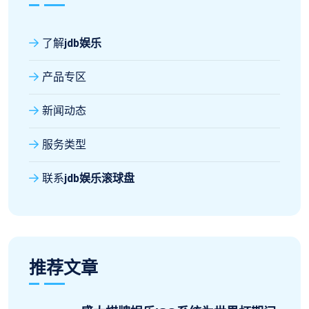
了解
jdb娱乐
产品专区
新闻动态
服务类型
联系
jdb娱乐滚球盘
推荐文章