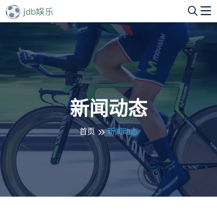
新闻动态
首页
新闻动态